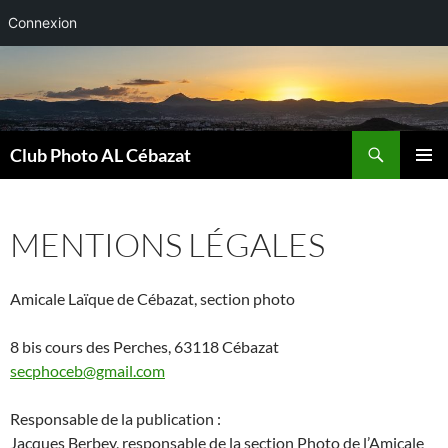
Connexion
Aller
au
contenu
Recherche
Club Photo AL Cébazat
MENU
PRINCI
MENTIONS LÉGALES
Amicale Laïque de Cébazat, section photo
8 bis cours des Perches, 63118 Cébazat
secphoceb@gmail.com
Responsable de la publication :
Jacques Berbey, responsable de la section Photo de l’Amicale