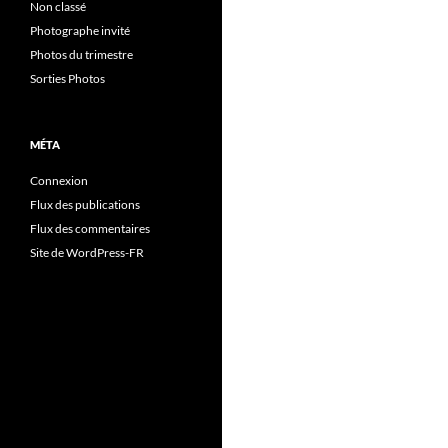
Non classé
Photographe invité
Photos du trimestre
Sorties Photos
MÉTA
Connexion
Flux des publications
Flux des commentaires
Site de WordPress-FR