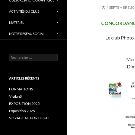
CULTURE PHOTOGRAPHIQUE
4 SEPTEMBRE 20
ACTIVITÉS DU CLUB
CONCORDANC
MATÉRIEL
NOTRE RESEAU SOCIAL
Le club Photo
Rechercher :
Mer
Dim
ARTICLES RÉCENTS
FORMATIONS
VigilanS
EXPOSITION 2025
Exposition 2025
VOYAGE AU PORTUGAL