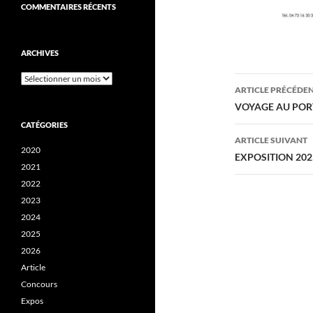
COMMENTAIRES RÉCENTS
ARCHIVES
Archives
Navigati
ARTICLE PRÉCÉDE
des
VOYAGE AU PO
CATÉGORIES
articles
ARTICLE SUIVANT
2020
EXPOSITION 202
2021
2022
2023
2024
2025
2026
Article
Concours
Expos