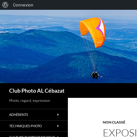
À
Connexion
Aller
propos
au
de
contenu
WordPress
Recherche
Club Photo AL Cébazat
Photo, regard, expression
ADHÉRENTS
NON CLASSÉ
TECHNIQUES PHOTO
EXPOSI