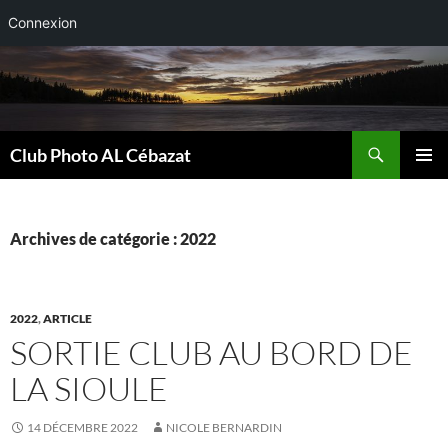
Connexion
Aller
au
contenu
Recherche
Club Photo AL Cébazat
MENU
PRINCI
Archives de catégorie : 2022
2022
,
ARTICLE
SORTIE CLUB AU BORD DE
LA SIOULE
14 DÉCEMBRE 2022
NICOLE BERNARDIN