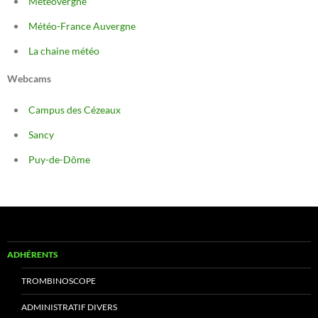
Météovergne
Météo-France Auvergne
La chaine météo
Webcams
Campus des Cézeaux
Sancy
Puy-de-Dôme
ADHÉRENTS
TROMBINOSCOPE
ADMINISTRATIF DIVERS