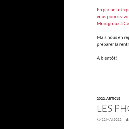
En parlant d’exp
vous pourrez voi
Montgroux à Cé
Mais nous en rep
préparer la rent
A bientôt!
2022
,
ARTICLE
LES PH
22 MAI 2022