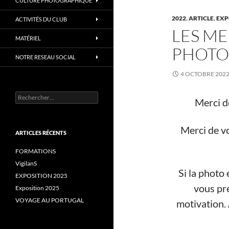
CULTURE PHOTOGRAPHIQUE
2022
,
ARTICLE
,
EXP
ACTIVITÉS DU CLUB
LES M
MATÉRIEL
PHOTO
NOTRE RESEAU SOCIAL
4 OCTOBRE 202
Rechercher :
Merci de
Merci de vo
ARTICLES RÉCENTS
FORMATIONS
VigilanS
Si la photo
EXPOSITION 2025
vous pr
Exposition 2025
VOYAGE AU PORTUGAL
motivation. 