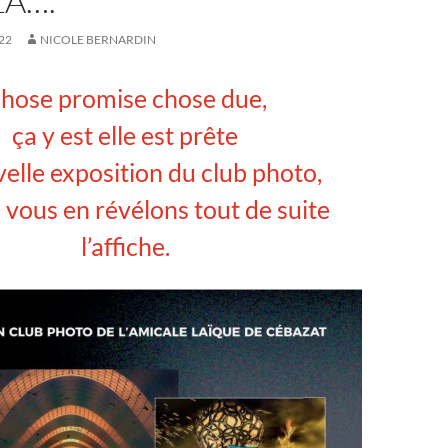
LÀ….
22
NICOLE BERNARDIN
hose promise chose due,
ça y est elle est prête
velle exposition du club photo,
 vous en révélons tout de suite
l’affiche.