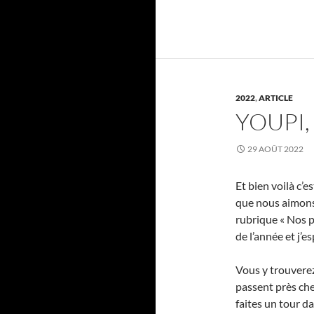
2022
,
ARTICLE
YOUPI,
29 AOÛT 2022
Et bien voilà c’
que nous aimons 
rubrique « Nos p
de l’année et j’e
Vous y trouverez
passent près chez
faites un tour d