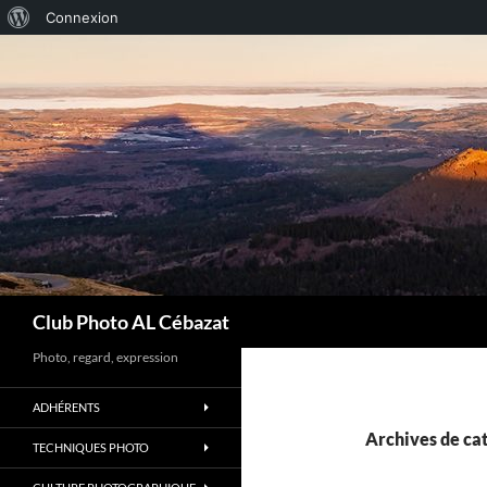
À
Connexion
Aller
propos
au
de
contenu
WordPress
Recherche
Club Photo AL Cébazat
Photo, regard, expression
ADHÉRENTS
Archives de cat
TECHNIQUES PHOTO