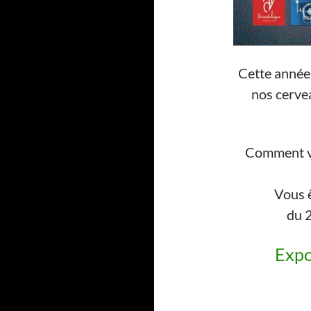
Cette année
nos cervea
Comment vo
Vous ê
du 2
Expo