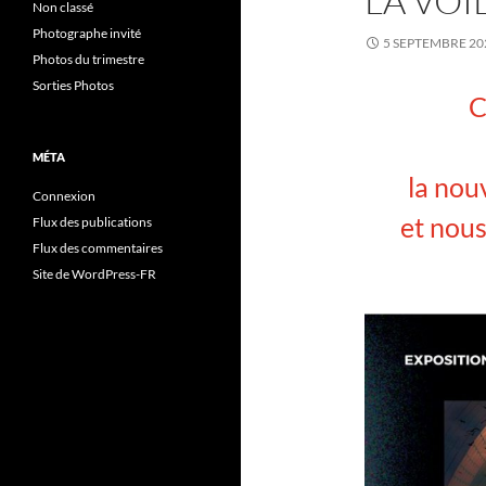
LA VOI
Non classé
Photographe invité
5 SEPTEMBRE 20
Photos du trimestre
Sorties Photos
C
MÉTA
la nou
Connexion
et nous
Flux des publications
Flux des commentaires
Site de WordPress-FR