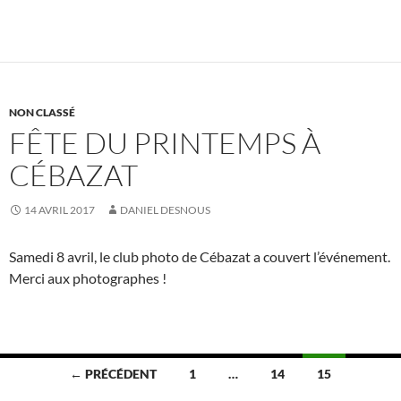
NON CLASSÉ
FÊTE DU PRINTEMPS À
CÉBAZAT
14 AVRIL 2017
DANIEL DESNOUS
Samedi 8 avril, le club photo de Cébazat a couvert l’événement.
Merci aux photographes !
Navigation
← PRÉCÉDENT
1
…
14
15