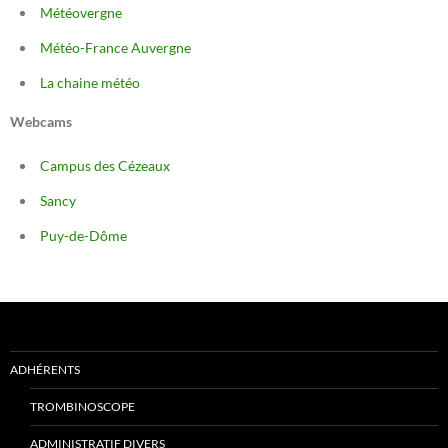
Météovergne
Météo-France Auvergne
La chaine météo
Webcams
Campus des Cézeaux
Sancy
Puy-de-Dôme
ADHÉRENTS
TROMBINOSCOPE
ADMINISTRATIF DIVERS