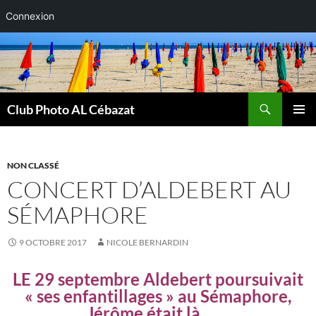
Connexion
Aller
au
contenu
Recherche
Club Photo AL Cébazat
MENU
PRINCI
NON CLASSÉ
CONCERT D’ALDEBERT AU
SÉMAPHORE
9 OCTOBRE 2017
NICOLE BERNARDIN
LE 29 septembre Aldebert poursuivait
« ses enfantillages » au Sémaphore,
Jérôme était là…….