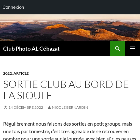
Connexion
Aller
au
contenu
Recherche
Club Photo AL Cébazat
MENU
PRINCI
2022
,
ARTICLE
SORTIE CLUB AU BORD DE
LA SIOULE
14 DÉCEMBRE 2022
NICOLE BERNARDIN
Régulièrement nous faisons des sorties en petit groupe, mais
une fois par trimestre, c’est très agréable de se retrouver en
nombre pour une sortie sur la journée, avec bien sûr les pauses