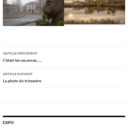
Navigation
ARTICLE PRÉCÉDENT
des
C’était les vacances…..
articles
ARTICLE SUIVANT
La photo du trimestre
EXPO