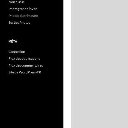
Non classé
Photographe invité
Photos du trimestre
Sorties Photos
MÉTA
Connexion
Flux des publications
Flux des commentaires
Site de WordPress-FR