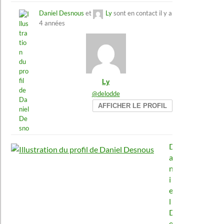
Daniel Desnous
et
Ly
sont en contact
il y a
4 années
Ly
@delodde
AFFICHER LE PROFIL
D
a
n
i
e
l
D
e