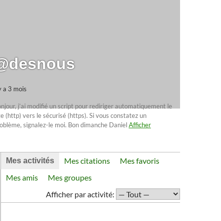
@desnous
 y a 3 mois
njour, j’ai modifié un script pour rediriger automatiquement le
te (http) vers le sécurisé (https). Si vous constatez un
oblème, signalez-le moi. Bon dimanche Daniel
Afficher
Mes citations
Mes favoris
Mes activités
Mes amis
Mes groupes
Afficher par activité: