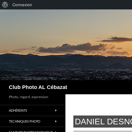
À
Connexion
Aller
propos
au
de
contenu
WordPress
Recherche
Club Photo AL Cébazat
Photo, regard, expression
ADHÉRENTS
DANIEL DES
TECHNIQUES PHOTO