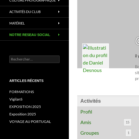
CULTURE PHOTOGRAPHIQUE
ACTIVITÉS DU CLUB
MATÉRIEL
NOTRE RESEAU SOCIAL
il
Rechercher :
Bo
si
pr
ARTICLES RÉCENTS
FORMATIONS
VigilanS
Activités
EXPOSITION 2025
Profil
Exposition 2025
VOYAGE AU PORTUGAL
Amis
15
Groupes
1